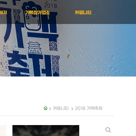
야기
가맥참가업소
커뮤니티
축제
가맥참가업소
공지사항
축제
분실물센터
축제
궁금해?
축제
안전수칙
축제
축제
축제
커뮤니티
2018 가맥축제